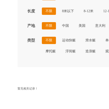
长度
不限
8米以下
8-12米
12-
产地
不限
中国
美国
意大利
类型
不限
运动快艇
滑水艇
单
摩托艇
浮筒艇
造浪艇
观
暂无相关记录！