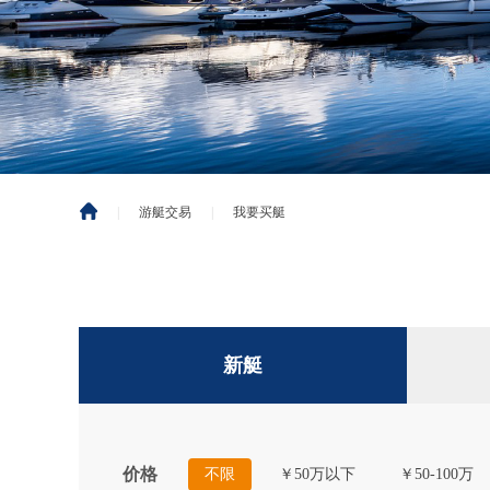
|
游艇交易
|
我要买艇
新艇
价格
不限
￥50万以下
￥50-100万