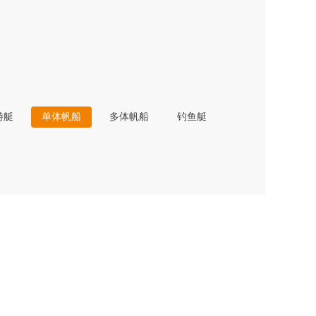
游艇
单体帆船
多体帆船
钓鱼艇