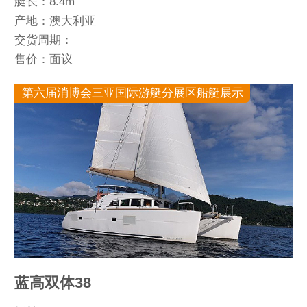
艇长：8.4m
产地：澳大利亚
交货周期：
售价：面议
第六届消博会三亚国际游艇分展区船艇展示
蓝高双体38