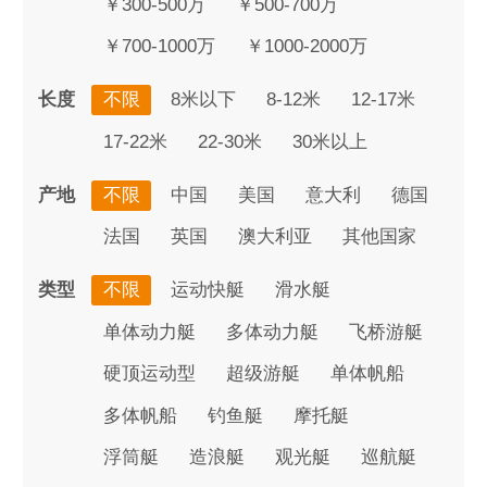
￥300-500万
￥500-700万
￥700-1000万
￥1000-2000万
长度
不限
8米以下
8-12米
12-17米
17-22米
22-30米
30米以上
产地
不限
中国
美国
意大利
德国
法国
英国
澳大利亚
其他国家
类型
不限
运动快艇
滑水艇
单体动力艇
多体动力艇
飞桥游艇
硬顶运动型
超级游艇
单体帆船
多体帆船
钓鱼艇
摩托艇
浮筒艇
造浪艇
观光艇
巡航艇