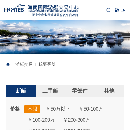
游艇交易
我要买艇
|
|
新艇
二手艇
零部件
其他
价格
不限
￥50万以下
￥50-100万
￥100-200万
￥200-300万