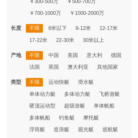
￥300-500万
￥500-700万
￥700-1000万
￥1000-2000万
长度
不限
8米以下
8-12米
12-17米
17-22米
22-30米
30米以上
产地
不限
中国
美国
意大利
德国
法国
英国
澳大利亚
其他国家
类型
不限
运动快艇
滑水艇
单体动力艇
多体动力艇
飞桥游艇
硬顶运动型
超级游艇
单体帆船
多体帆船
钓鱼艇
摩托艇
浮筒艇
造浪艇
观光艇
巡航艇