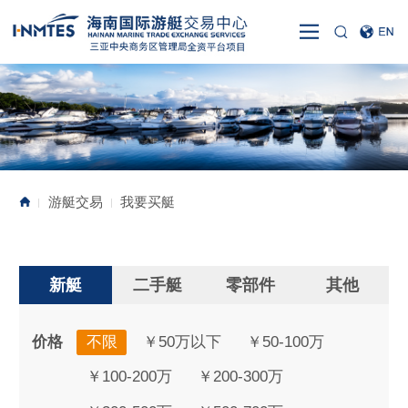
游艇交易
我要买艇
|
|
新艇
二手艇
零部件
其他
价格
不限
￥50万以下
￥50-100万
￥100-200万
￥200-300万