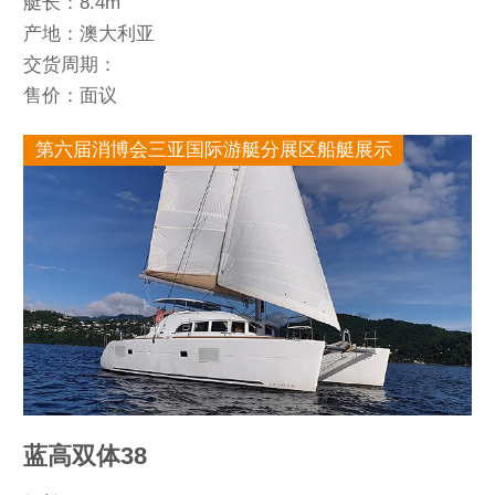
艇长：8.4m
产地：澳大利亚
交货周期：
售价：面议
第六届消博会三亚国际游艇分展区船艇展示
蓝高双体38