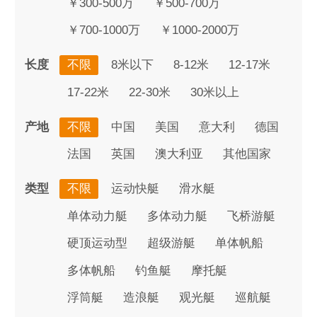
￥300-500万
￥500-700万
￥700-1000万
￥1000-2000万
长度
不限
8米以下
8-12米
12-17米
17-22米
22-30米
30米以上
产地
不限
中国
美国
意大利
德国
法国
英国
澳大利亚
其他国家
类型
不限
运动快艇
滑水艇
单体动力艇
多体动力艇
飞桥游艇
硬顶运动型
超级游艇
单体帆船
多体帆船
钓鱼艇
摩托艇
浮筒艇
造浪艇
观光艇
巡航艇