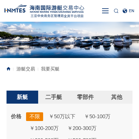
游艇交易
我要买艇
|
|
新艇
二手艇
零部件
其他
价格
不限
￥50万以下
￥50-100万
￥100-200万
￥200-300万