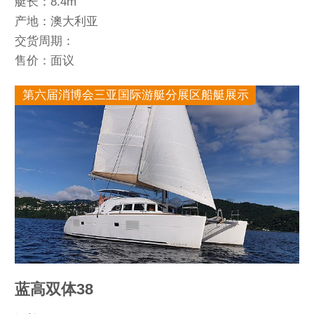
艇长：8.4m
产地：澳大利亚
交货周期：
售价：面议
第六届消博会三亚国际游艇分展区船艇展示
蓝高双体38