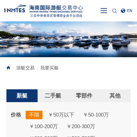
游艇交易
我要买艇
|
|
新艇
二手艇
零部件
其他
价格
不限
￥50万以下
￥50-100万
￥100-200万
￥200-300万