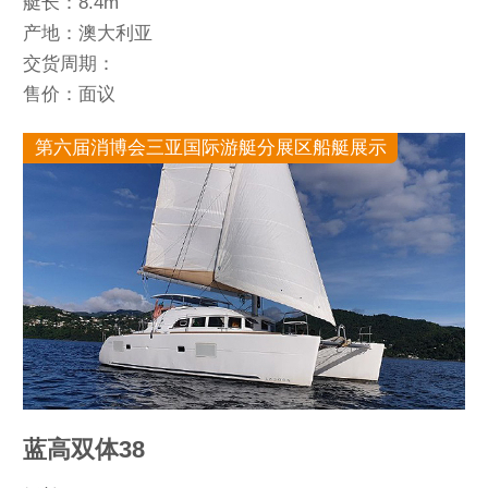
艇长：8.4m
产地：澳大利亚
交货周期：
售价：面议
第六届消博会三亚国际游艇分展区船艇展示
蓝高双体38