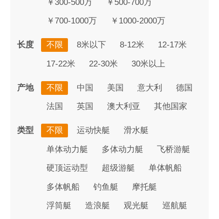
￥300-500万
￥500-700万
￥700-1000万
￥1000-2000万
长度
不限
8米以下
8-12米
12-17米
17-22米
22-30米
30米以上
产地
不限
中国
美国
意大利
德国
法国
英国
澳大利亚
其他国家
类型
不限
运动快艇
滑水艇
单体动力艇
多体动力艇
飞桥游艇
硬顶运动型
超级游艇
单体帆船
多体帆船
钓鱼艇
摩托艇
浮筒艇
造浪艇
观光艇
巡航艇