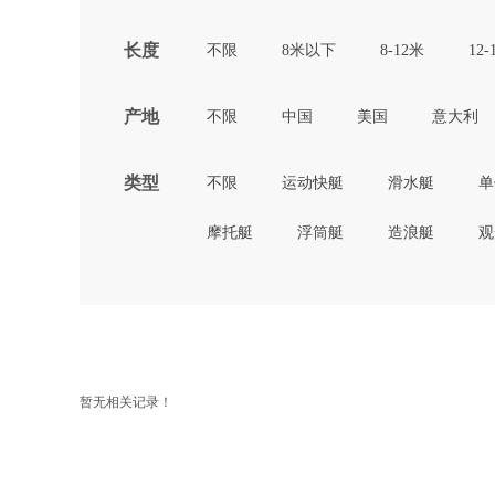
长度
不限
8米以下
8-12米
12-
产地
不限
中国
美国
意大利
类型
不限
运动快艇
滑水艇
单
摩托艇
浮筒艇
造浪艇
观
暂无相关记录！