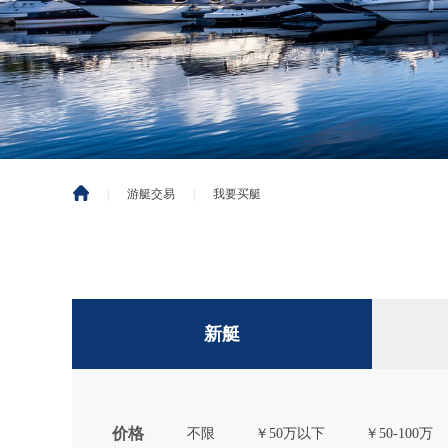
|
游艇交易
|
我要买艇
新艇
价格
不限
￥50万以下
￥50-100万