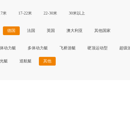
17米
17-22米
22-30米
30米以上
德国
法国
英国
澳大利亚
其他国家
体动力艇
多体动力艇
飞桥游艇
硬顶运动型
超级
光艇
巡航艇
其他