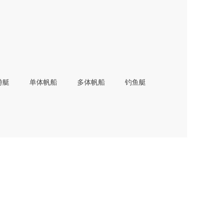
游艇
单体帆船
多体帆船
钓鱼艇