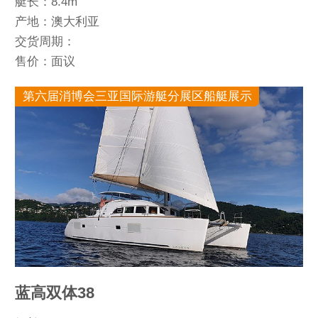
艇长：8.4m
产地：澳大利亚
交货周期：
售价：面议
第六届消博会三亚国际游艇分展区船艇展示
蓝高双体38