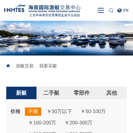
游艇交易
我要买艇
|
|
新艇
二手艇
零部件
其他
价格
不限
￥50万以下
￥50-100万
￥100-200万
￥200-300万