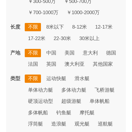
￥300-500万
￥500-700万
￥700-1000万
￥1000-2000万
长度
不限
8米以下
8-12米
12-17米
17-22米
22-30米
30米以上
产地
不限
中国
美国
意大利
德国
法国
英国
澳大利亚
其他国家
类型
不限
运动快艇
滑水艇
单体动力艇
多体动力艇
飞桥游艇
硬顶运动型
超级游艇
单体帆船
多体帆船
钓鱼艇
摩托艇
浮筒艇
造浪艇
观光艇
巡航艇