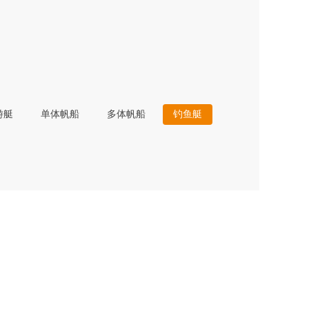
游艇
单体帆船
多体帆船
钓鱼艇