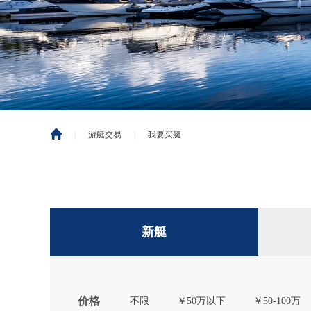
|
游艇交易
|
我要买艇
新艇
价格
不限
￥50万以下
￥50-100万