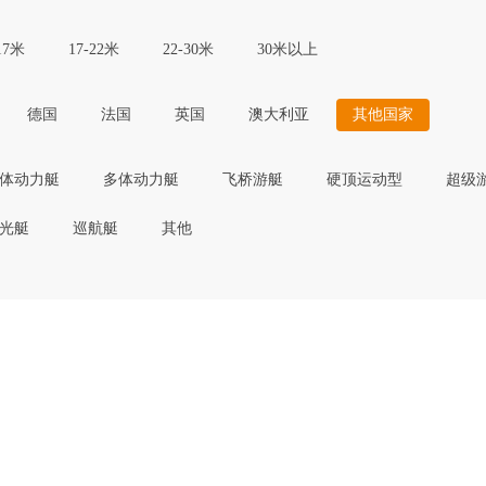
17米
17-22米
22-30米
30米以上
德国
法国
英国
澳大利亚
其他国家
体动力艇
多体动力艇
飞桥游艇
硬顶运动型
超级
光艇
巡航艇
其他