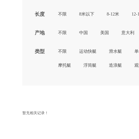
长度
不限
8米以下
8-12米
12-
产地
不限
中国
美国
意大利
类型
不限
运动快艇
滑水艇
单
摩托艇
浮筒艇
造浪艇
观
暂无相关记录！