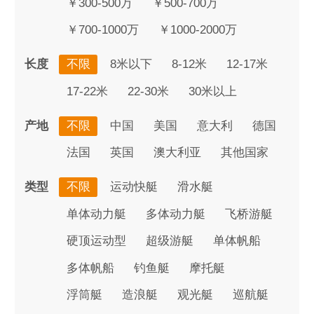
￥300-500万
￥500-700万
￥700-1000万
￥1000-2000万
长度
不限
8米以下
8-12米
12-17米
17-22米
22-30米
30米以上
产地
不限
中国
美国
意大利
德国
法国
英国
澳大利亚
其他国家
类型
不限
运动快艇
滑水艇
单体动力艇
多体动力艇
飞桥游艇
硬顶运动型
超级游艇
单体帆船
多体帆船
钓鱼艇
摩托艇
浮筒艇
造浪艇
观光艇
巡航艇