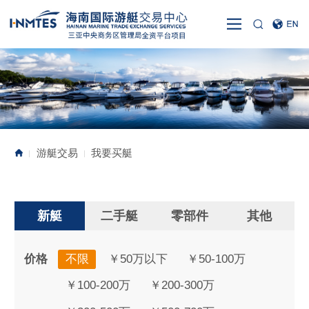
游艇交易
我要买艇
|
|
新艇
二手艇
零部件
其他
价格
不限
￥50万以下
￥50-100万
￥100-200万
￥200-300万