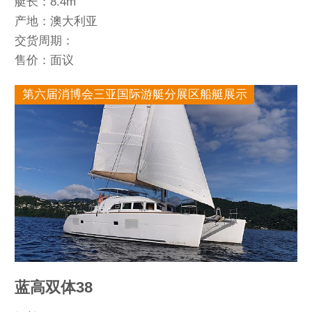
艇长：8.4m
产地：澳大利亚
交货周期：
售价：面议
第六届消博会三亚国际游艇分展区船艇展示
蓝高双体38