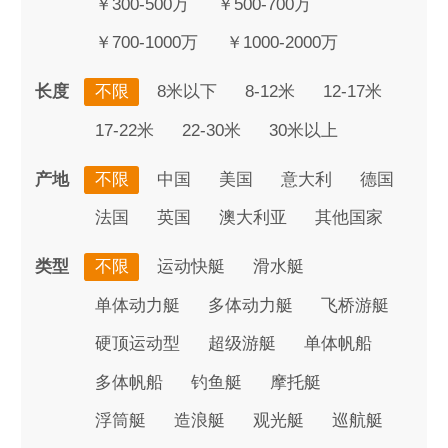
￥300-500万
￥500-700万
￥700-1000万
￥1000-2000万
长度
不限
8米以下
8-12米
12-17米
17-22米
22-30米
30米以上
产地
不限
中国
美国
意大利
德国
法国
英国
澳大利亚
其他国家
类型
不限
运动快艇
滑水艇
单体动力艇
多体动力艇
飞桥游艇
硬顶运动型
超级游艇
单体帆船
多体帆船
钓鱼艇
摩托艇
浮筒艇
造浪艇
观光艇
巡航艇