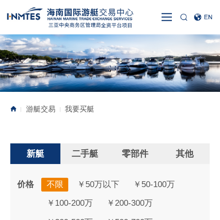
游艇交易
我要买艇
|
|
新艇
二手艇
零部件
其他
价格
不限
￥50万以下
￥50-100万
￥100-200万
￥200-300万