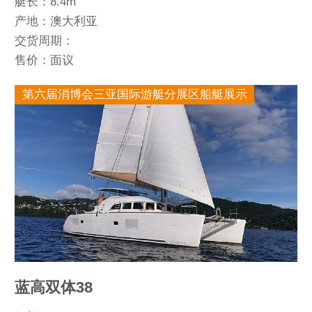
艇长：8.4m
产地：澳大利亚
交货周期：
售价：面议
第六届消博会三亚国际游艇分展区船艇展示
蓝高双体38