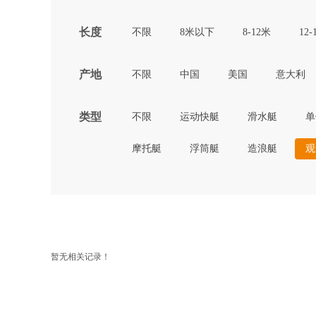
长度
不限
8米以下
8-12米
12-
产地
不限
中国
美国
意大利
类型
不限
运动快艇
滑水艇
单
摩托艇
浮筒艇
造浪艇
观
暂无相关记录！