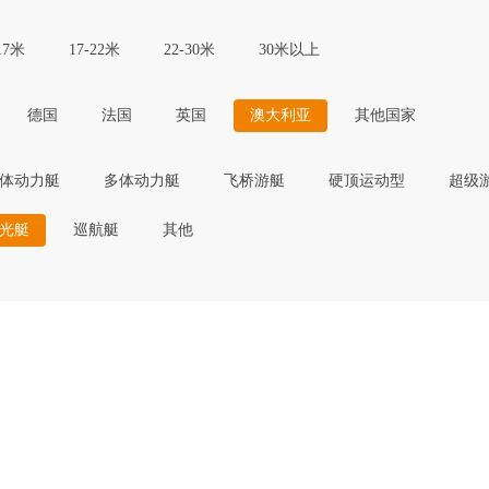
17米
17-22米
22-30米
30米以上
德国
法国
英国
澳大利亚
其他国家
体动力艇
多体动力艇
飞桥游艇
硬顶运动型
超级
光艇
巡航艇
其他