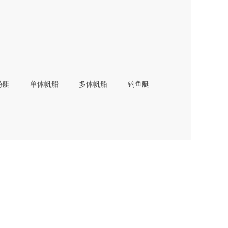
游艇
单体帆船
多体帆船
钓鱼艇