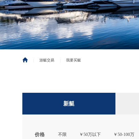
|
游艇交易
|
我要买艇
新艇
价格
不限
￥50万以下
￥50-100万