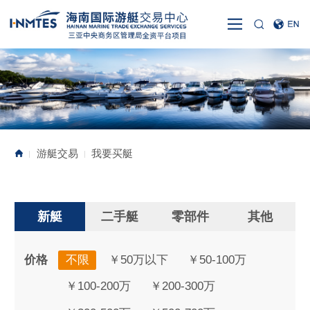
游艇交易
我要买艇
|
|
新艇
二手艇
零部件
其他
价格
不限
￥50万以下
￥50-100万
￥100-200万
￥200-300万