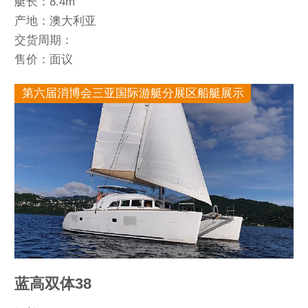
艇长：8.4m
产地：澳大利亚
交货周期：
售价：面议
第六届消博会三亚国际游艇分展区船艇展示
蓝高双体38