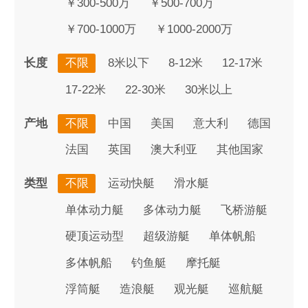
￥300-500万
￥500-700万
￥700-1000万
￥1000-2000万
长度
不限
8米以下
8-12米
12-17米
17-22米
22-30米
30米以上
产地
不限
中国
美国
意大利
德国
法国
英国
澳大利亚
其他国家
类型
不限
运动快艇
滑水艇
单体动力艇
多体动力艇
飞桥游艇
硬顶运动型
超级游艇
单体帆船
多体帆船
钓鱼艇
摩托艇
浮筒艇
造浪艇
观光艇
巡航艇