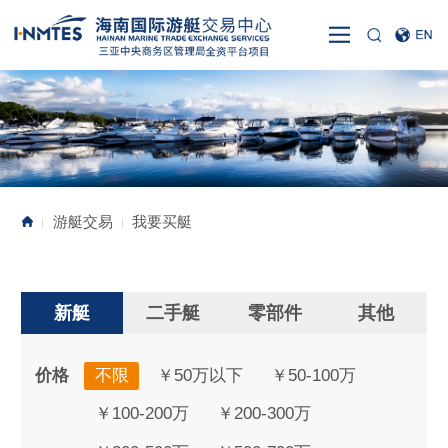
游艇交易
我要买艇
|
|
新艇
二手艇
零部件
其他
价格
不限
￥50万以下
￥50-100万
￥100-200万
￥200-300万