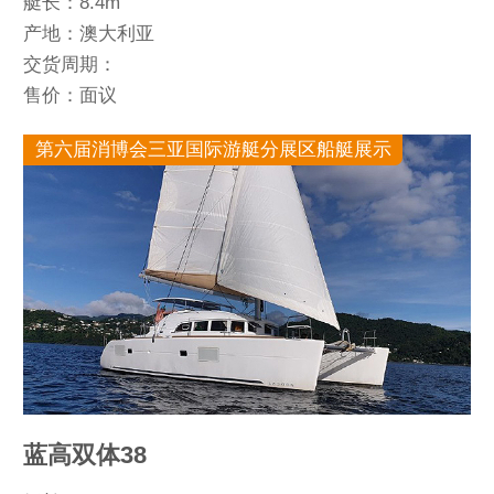
艇长：8.4m
产地：澳大利亚
交货周期：
售价：面议
第六届消博会三亚国际游艇分展区船艇展示
蓝高双体38