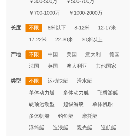
￥300-500万
￥500-700万
￥700-1000万
￥1000-2000万
长度
不限
8米以下
8-12米
12-17米
17-22米
22-30米
30米以上
产地
不限
中国
美国
意大利
德国
法国
英国
澳大利亚
其他国家
类型
不限
运动快艇
滑水艇
单体动力艇
多体动力艇
飞桥游艇
硬顶运动型
超级游艇
单体帆船
多体帆船
钓鱼艇
摩托艇
浮筒艇
造浪艇
观光艇
巡航艇