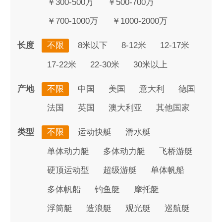
￥300-500万
￥500-700万
￥700-1000万
￥1000-2000万
长度
不限
8米以下
8-12米
12-17米
17-22米
22-30米
30米以上
产地
不限
中国
美国
意大利
德国
法国
英国
澳大利亚
其他国家
类型
不限
运动快艇
滑水艇
单体动力艇
多体动力艇
飞桥游艇
硬顶运动型
超级游艇
单体帆船
多体帆船
钓鱼艇
摩托艇
浮筒艇
造浪艇
观光艇
巡航艇