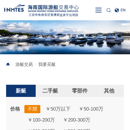
游艇交易
我要买艇
|
|
新艇
二手艇
零部件
其他
价格
不限
￥50万以下
￥50-100万
￥100-200万
￥200-300万