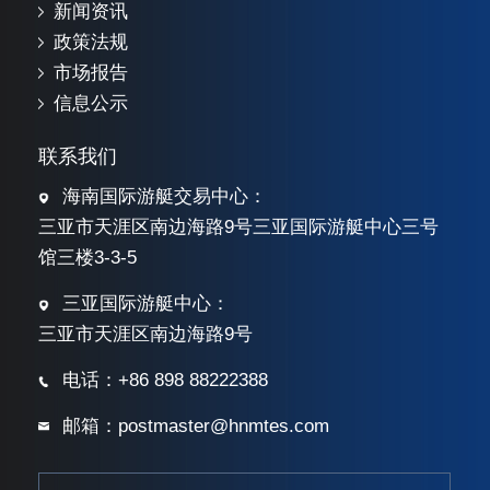
新闻资讯
政策法规
市场报告
信息公示
联系我们
海南国际游艇交易中心：
三亚市天涯区南边海路9号三亚国际游艇中心三号
馆三楼3-3-5
三亚国际游艇中心：
三亚市天涯区南边海路9号
电话：+86 898 88222388
邮箱：postmaster@hnmtes.com