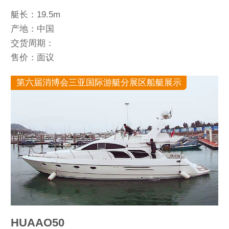
艇长：19.5m
产地：中国
交货周期：
售价：面议
第六届消博会三亚国际游艇分展区船艇展示
HUAAO50