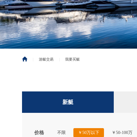
|
游艇交易
|
我要买艇
新艇
价格
不限
￥50万以下
￥50-100万