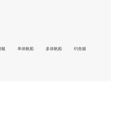
游艇
单体帆船
多体帆船
钓鱼艇