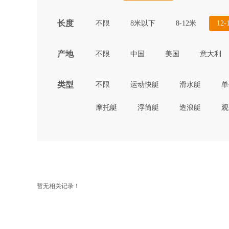
长度
不限
8米以下
8-12米
12-
产地
不限
中国
美国
意大利
类型
不限
运动快艇
滑水艇
单
摩托艇
浮筒艇
造浪艇
观
暂无相关记录！