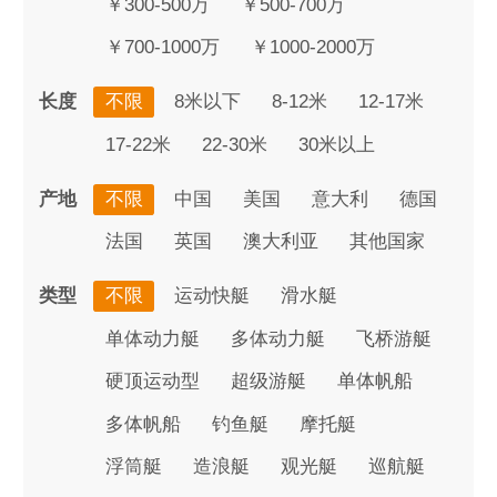
￥300-500万
￥500-700万
￥700-1000万
￥1000-2000万
长度
不限
8米以下
8-12米
12-17米
17-22米
22-30米
30米以上
产地
不限
中国
美国
意大利
德国
法国
英国
澳大利亚
其他国家
类型
不限
运动快艇
滑水艇
单体动力艇
多体动力艇
飞桥游艇
硬顶运动型
超级游艇
单体帆船
多体帆船
钓鱼艇
摩托艇
浮筒艇
造浪艇
观光艇
巡航艇