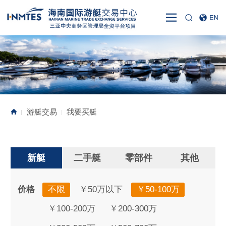
游艇交易
我要买艇
|
|
新艇
二手艇
零部件
其他
价格
不限
￥50万以下
￥50-100万
￥100-200万
￥200-300万