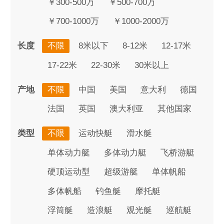
￥300-500万
￥500-700万
￥700-1000万
￥1000-2000万
长度
不限
8米以下
8-12米
12-17米
17-22米
22-30米
30米以上
产地
不限
中国
美国
意大利
德国
法国
英国
澳大利亚
其他国家
类型
不限
运动快艇
滑水艇
单体动力艇
多体动力艇
飞桥游艇
硬顶运动型
超级游艇
单体帆船
多体帆船
钓鱼艇
摩托艇
浮筒艇
造浪艇
观光艇
巡航艇