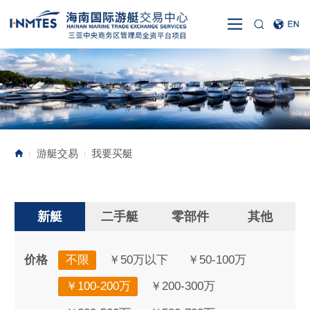
游艇交易
我要买艇
|
|
新艇
二手艇
零部件
其他
价格
不限
￥50万以下
￥50-100万
￥100-200万
￥200-300万