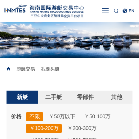
游艇交易
我要买艇
|
|
新艇
二手艇
零部件
其他
价格
不限
￥50万以下
￥50-100万
￥100-200万
￥200-300万