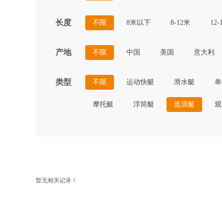
长度
不限
8米以下
8-12米
12-
产地
不限
中国
美国
意大利
类型
不限
运动快艇
滑水艇
单
摩托艇
浮筒艇
造浪艇
观
暂无相关记录！