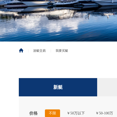
|
游艇交易
|
我要买艇
新艇
价格
不限
￥50万以下
￥50-100万