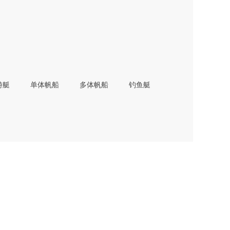
游艇
单体帆船
多体帆船
钓鱼艇