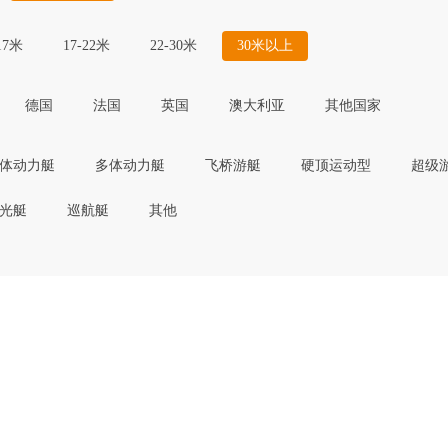
17米
17-22米
22-30米
30米以上
德国
法国
英国
澳大利亚
其他国家
体动力艇
多体动力艇
飞桥游艇
硬顶运动型
超级
光艇
巡航艇
其他