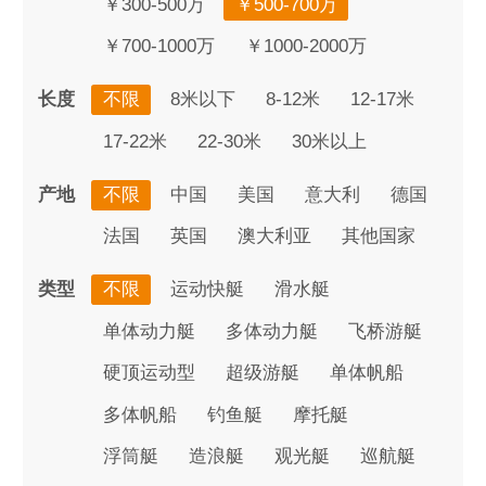
￥300-500万
￥500-700万
￥700-1000万
￥1000-2000万
长度
不限
8米以下
8-12米
12-17米
17-22米
22-30米
30米以上
产地
不限
中国
美国
意大利
德国
法国
英国
澳大利亚
其他国家
类型
不限
运动快艇
滑水艇
单体动力艇
多体动力艇
飞桥游艇
硬顶运动型
超级游艇
单体帆船
多体帆船
钓鱼艇
摩托艇
浮筒艇
造浪艇
观光艇
巡航艇