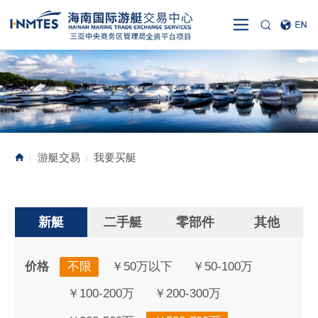
游艇交易
我要买艇
|
|
新艇
二手艇
零部件
其他
价格
不限
￥50万以下
￥50-100万
￥100-200万
￥200-300万