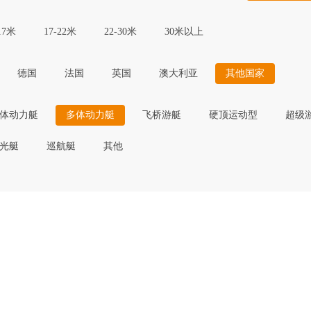
17米
17-22米
22-30米
30米以上
德国
法国
英国
澳大利亚
其他国家
体动力艇
多体动力艇
飞桥游艇
硬顶运动型
超级
光艇
巡航艇
其他