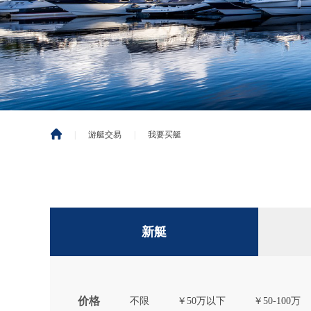
|
游艇交易
|
我要买艇
新艇
价格
不限
￥50万以下
￥50-100万