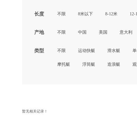
长度
不限
8米以下
8-12米
12-
产地
不限
中国
美国
意大利
类型
不限
运动快艇
滑水艇
单
摩托艇
浮筒艇
造浪艇
观
暂无相关记录！