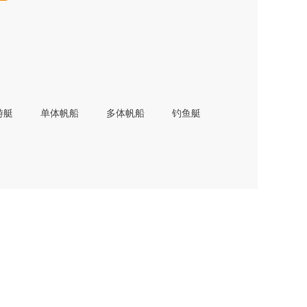
游艇
单体帆船
多体帆船
钓鱼艇