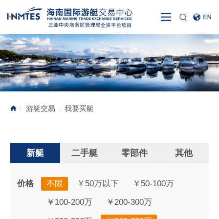
游艇交易
我要买艇
|
|
新艇
二手艇
零部件
其他
价格
不限
￥50万以下
￥50-100万
￥100-200万
￥200-300万