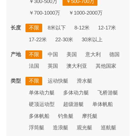
￥300-500万
￥500-700万
￥700-1000万
￥1000-2000万
长度
不限
8米以下
8-12米
12-17米
17-22米
22-30米
30米以上
产地
不限
中国
美国
意大利
德国
法国
英国
澳大利亚
其他国家
类型
不限
运动快艇
滑水艇
单体动力艇
多体动力艇
飞桥游艇
硬顶运动型
超级游艇
单体帆船
多体帆船
钓鱼艇
摩托艇
浮筒艇
造浪艇
观光艇
巡航艇