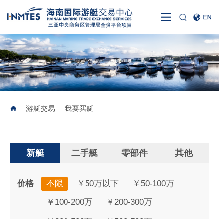
游艇交易
我要买艇
|
|
新艇
二手艇
零部件
其他
价格
不限
￥50万以下
￥50-100万
￥100-200万
￥200-300万