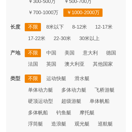
￥300-500万
￥500-700万
￥700-1000万
￥1000-2000万
长度
不限
8米以下
8-12米
12-17米
17-22米
22-30米
30米以上
产地
不限
中国
美国
意大利
德国
法国
英国
澳大利亚
其他国家
类型
不限
运动快艇
滑水艇
单体动力艇
多体动力艇
飞桥游艇
硬顶运动型
超级游艇
单体帆船
多体帆船
钓鱼艇
摩托艇
浮筒艇
造浪艇
观光艇
巡航艇