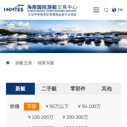
游艇交易
我要买艇
|
|
新艇
二手艇
零部件
其他
价格
不限
￥50万以下
￥50-100万
￥100-200万
￥200-300万