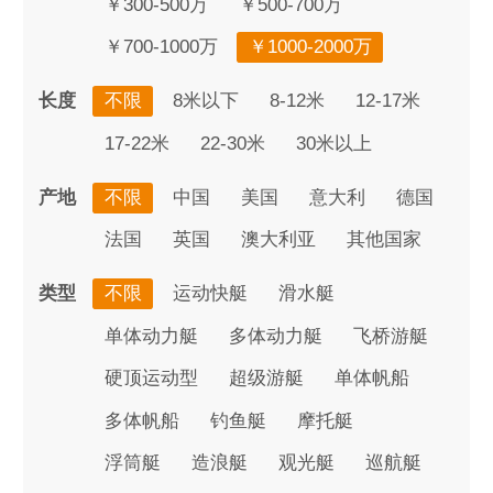
￥300-500万
￥500-700万
￥700-1000万
￥1000-2000万
长度
不限
8米以下
8-12米
12-17米
17-22米
22-30米
30米以上
产地
不限
中国
美国
意大利
德国
法国
英国
澳大利亚
其他国家
类型
不限
运动快艇
滑水艇
单体动力艇
多体动力艇
飞桥游艇
硬顶运动型
超级游艇
单体帆船
多体帆船
钓鱼艇
摩托艇
浮筒艇
造浪艇
观光艇
巡航艇