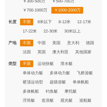
￥300-500万
￥500-700万
￥700-1000万
￥1000-2000万
长度
不限
8米以下
8-12米
12-17米
17-22米
22-30米
30米以上
产地
不限
中国
美国
意大利
德国
法国
英国
澳大利亚
其他国家
类型
不限
运动快艇
滑水艇
单体动力艇
多体动力艇
飞桥游艇
硬顶运动型
超级游艇
单体帆船
多体帆船
钓鱼艇
摩托艇
浮筒艇
造浪艇
观光艇
巡航艇