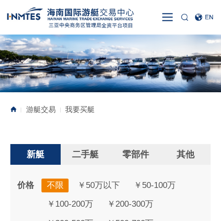
游艇交易
我要买艇
|
|
新艇
二手艇
零部件
其他
价格
不限
￥50万以下
￥50-100万
￥100-200万
￥200-300万