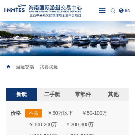
游艇交易
我要买艇
|
|
新艇
二手艇
零部件
其他
价格
不限
￥50万以下
￥50-100万
￥100-200万
￥200-300万