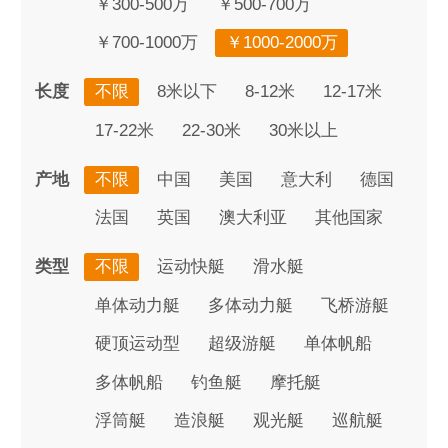
￥300-500万
￥500-700万
￥700-1000万
￥1000-2000万
长度
不限
8米以下
8-12米
12-17米
17-22米
22-30米
30米以上
产地
不限
中国
美国
意大利
德国
法国
英国
澳大利亚
其他国家
类型
不限
运动快艇
滑水艇
单体动力艇
多体动力艇
飞桥游艇
硬顶运动型
超级游艇
单体帆船
多体帆船
钓鱼艇
摩托艇
浮筒艇
造浪艇
观光艇
巡航艇