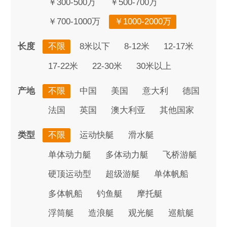
￥300-500万
￥500-700万
￥700-1000万
￥1000-2000万
长度
不限
8米以下
8-12米
12-17米
17-22米
22-30米
30米以上
产地
不限
中国
美国
意大利
德国
法国
英国
澳大利亚
其他国家
类型
不限
运动快艇
滑水艇
单体动力艇
多体动力艇
飞桥游艇
硬顶运动型
超级游艇
单体帆船
多体帆船
钓鱼艇
摩托艇
浮筒艇
造浪艇
观光艇
巡航艇