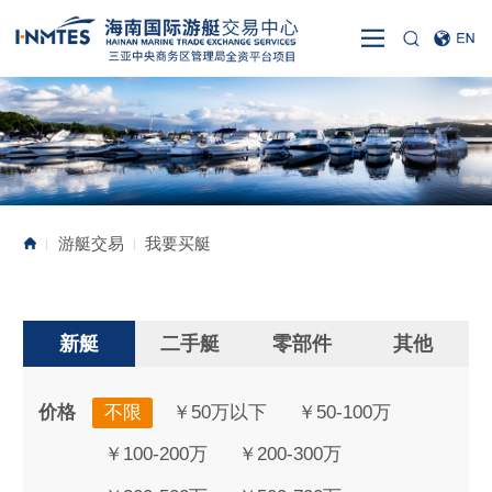
游艇交易
我要买艇
|
|
新艇
二手艇
零部件
其他
价格
不限
￥50万以下
￥50-100万
￥100-200万
￥200-300万