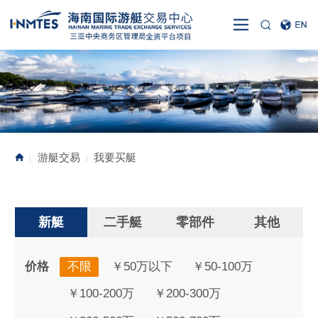
游艇交易
我要买艇
|
|
新艇
二手艇
零部件
其他
价格
不限
￥50万以下
￥50-100万
￥100-200万
￥200-300万