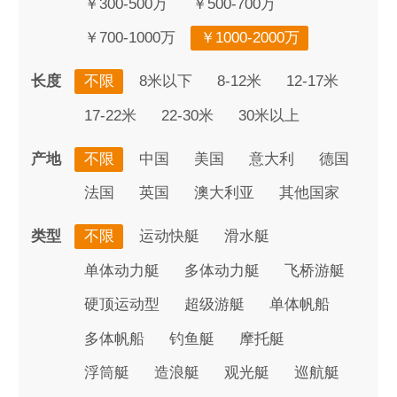
￥300-500万
￥500-700万
￥700-1000万
￥1000-2000万
长度
不限
8米以下
8-12米
12-17米
17-22米
22-30米
30米以上
产地
不限
中国
美国
意大利
德国
法国
英国
澳大利亚
其他国家
类型
不限
运动快艇
滑水艇
单体动力艇
多体动力艇
飞桥游艇
硬顶运动型
超级游艇
单体帆船
多体帆船
钓鱼艇
摩托艇
浮筒艇
造浪艇
观光艇
巡航艇