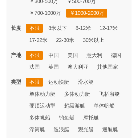
￥300-500万
￥500-700万
￥700-1000万
￥1000-2000万
长度
不限
8米以下
8-12米
12-17米
17-22米
22-30米
30米以上
产地
不限
中国
美国
意大利
德国
法国
英国
澳大利亚
其他国家
类型
不限
运动快艇
滑水艇
单体动力艇
多体动力艇
飞桥游艇
硬顶运动型
超级游艇
单体帆船
多体帆船
钓鱼艇
摩托艇
浮筒艇
造浪艇
观光艇
巡航艇