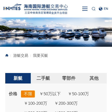
游艇交易
我要买艇
|
|
新艇
二手艇
零部件
其他
价格
不限
￥50万以下
￥50-100万
￥100-200万
￥200-300万