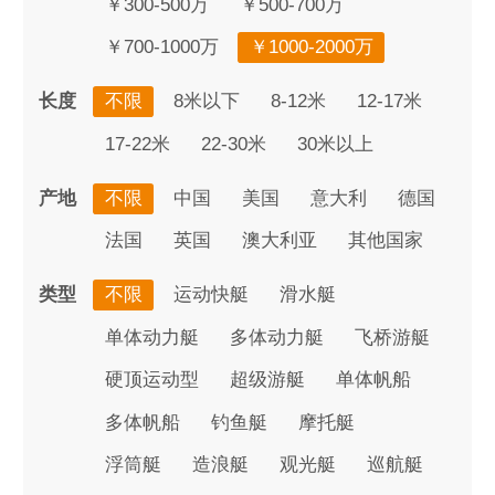
￥300-500万
￥500-700万
￥700-1000万
￥1000-2000万
长度
不限
8米以下
8-12米
12-17米
17-22米
22-30米
30米以上
产地
不限
中国
美国
意大利
德国
法国
英国
澳大利亚
其他国家
类型
不限
运动快艇
滑水艇
单体动力艇
多体动力艇
飞桥游艇
硬顶运动型
超级游艇
单体帆船
多体帆船
钓鱼艇
摩托艇
浮筒艇
造浪艇
观光艇
巡航艇