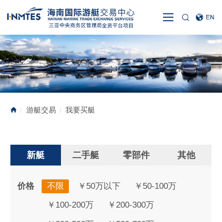
游艇交易
我要买艇
|
|
新艇
二手艇
零部件
其他
价格
不限
￥50万以下
￥50-100万
￥100-200万
￥200-300万