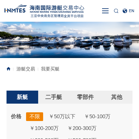
游艇交易
我要买艇
|
|
新艇
二手艇
零部件
其他
价格
不限
￥50万以下
￥50-100万
￥100-200万
￥200-300万