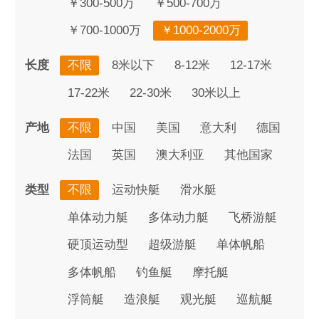
￥300-500万
￥500-700万
￥700-1000万
￥1000-2000万
长度
不限
8米以下
8-12米
12-17米
17-22米
22-30米
30米以上
产地
不限
中国
美国
意大利
德国
法国
英国
澳大利亚
其他国家
类型
不限
运动快艇
滑水艇
单体动力艇
多体动力艇
飞桥游艇
硬顶运动型
超级游艇
单体帆船
多体帆船
钓鱼艇
摩托艇
浮筒艇
造浪艇
观光艇
巡航艇