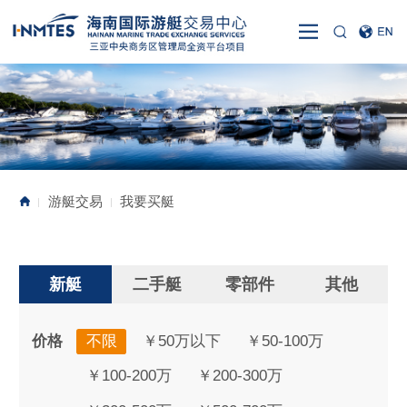
游艇交易
我要买艇
|
|
新艇
二手艇
零部件
其他
价格
不限
￥50万以下
￥50-100万
￥100-200万
￥200-300万