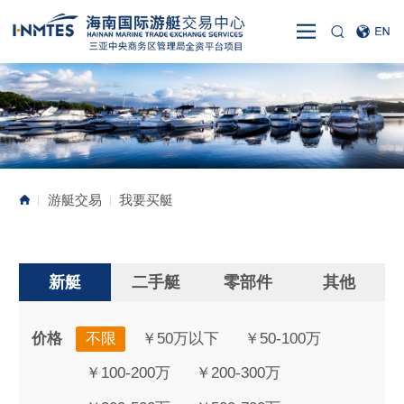
游艇交易
我要买艇
|
|
新艇
二手艇
零部件
其他
价格
不限
￥50万以下
￥50-100万
￥100-200万
￥200-300万