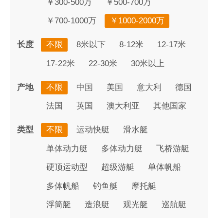
￥300-500万
￥500-700万
￥700-1000万
￥1000-2000万
长度
不限
8米以下
8-12米
12-17米
17-22米
22-30米
30米以上
产地
不限
中国
美国
意大利
德国
法国
英国
澳大利亚
其他国家
类型
不限
运动快艇
滑水艇
单体动力艇
多体动力艇
飞桥游艇
硬顶运动型
超级游艇
单体帆船
多体帆船
钓鱼艇
摩托艇
浮筒艇
造浪艇
观光艇
巡航艇