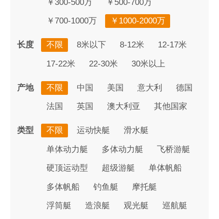
￥300-500万
￥500-700万
￥700-1000万
￥1000-2000万
长度
不限
8米以下
8-12米
12-17米
17-22米
22-30米
30米以上
产地
不限
中国
美国
意大利
德国
法国
英国
澳大利亚
其他国家
类型
不限
运动快艇
滑水艇
单体动力艇
多体动力艇
飞桥游艇
硬顶运动型
超级游艇
单体帆船
多体帆船
钓鱼艇
摩托艇
浮筒艇
造浪艇
观光艇
巡航艇