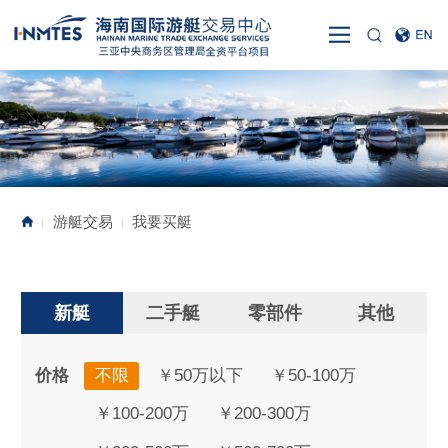
游艇交易
我要买艇
|
|
新艇
二手艇
零部件
其他
价格
不限
￥50万以下
￥50-100万
￥100-200万
￥200-300万