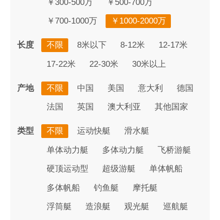
￥300-500万
￥500-700万
￥700-1000万
￥1000-2000万
长度
不限
8米以下
8-12米
12-17米
17-22米
22-30米
30米以上
产地
不限
中国
美国
意大利
德国
法国
英国
澳大利亚
其他国家
类型
不限
运动快艇
滑水艇
单体动力艇
多体动力艇
飞桥游艇
硬顶运动型
超级游艇
单体帆船
多体帆船
钓鱼艇
摩托艇
浮筒艇
造浪艇
观光艇
巡航艇