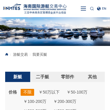
游艇交易
我要买艇
|
|
新艇
二手艇
零部件
其他
价格
不限
￥50万以下
￥50-100万
￥100-200万
￥200-300万