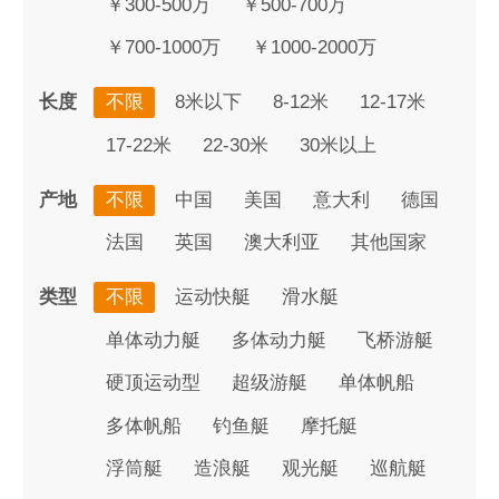
￥300-500万
￥500-700万
￥700-1000万
￥1000-2000万
长度
不限
8米以下
8-12米
12-17米
17-22米
22-30米
30米以上
产地
不限
中国
美国
意大利
德国
法国
英国
澳大利亚
其他国家
类型
不限
运动快艇
滑水艇
单体动力艇
多体动力艇
飞桥游艇
硬顶运动型
超级游艇
单体帆船
多体帆船
钓鱼艇
摩托艇
浮筒艇
造浪艇
观光艇
巡航艇