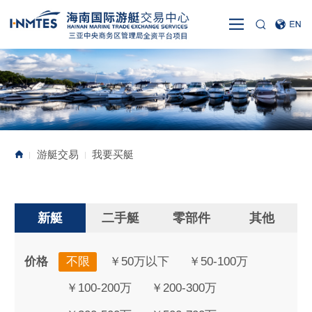
游艇交易
我要买艇
|
|
新艇
二手艇
零部件
其他
价格
不限
￥50万以下
￥50-100万
￥100-200万
￥200-300万