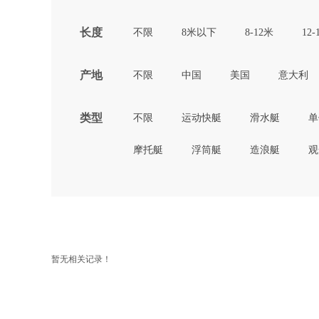
长度
不限
8米以下
8-12米
12-
产地
不限
中国
美国
意大利
类型
不限
运动快艇
滑水艇
单
摩托艇
浮筒艇
造浪艇
观
暂无相关记录！