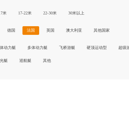
17米
17-22米
22-30米
30米以上
德国
法国
英国
澳大利亚
其他国家
体动力艇
多体动力艇
飞桥游艇
硬顶运动型
超级
光艇
巡航艇
其他