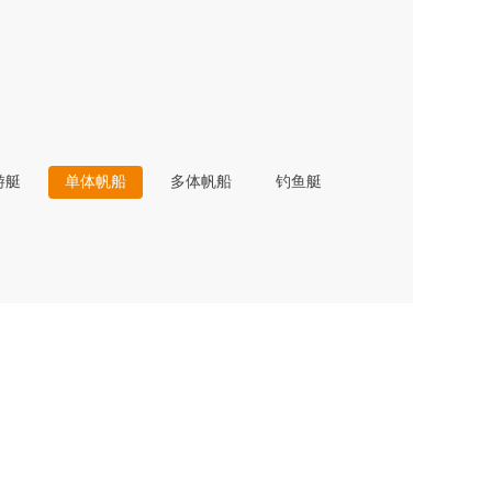
游艇
单体帆船
多体帆船
钓鱼艇