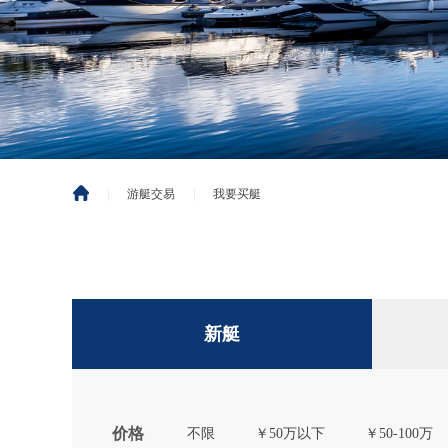
|
游艇交易
|
我要买艇
新艇
价格
不限
￥50万以下
￥50-100万