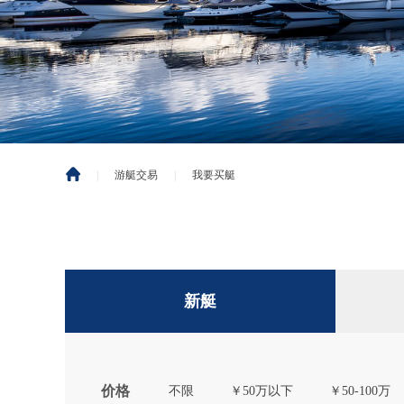
|
游艇交易
|
我要买艇
新艇
价格
不限
￥50万以下
￥50-100万