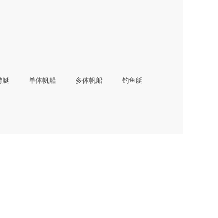
游艇
单体帆船
多体帆船
钓鱼艇