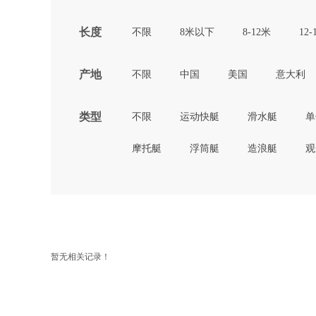
长度
不限
8米以下
8-12米
12-
产地
不限
中国
美国
意大利
类型
不限
运动快艇
滑水艇
单
摩托艇
浮筒艇
造浪艇
观
暂无相关记录！