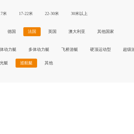
17米
17-22米
22-30米
30米以上
德国
法国
英国
澳大利亚
其他国家
体动力艇
多体动力艇
飞桥游艇
硬顶运动型
超级
光艇
巡航艇
其他