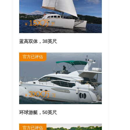
15X万
¥
万
蓝高双体，38英尺
官方已评估
3XX万
¥
万
环球游艇，50英尺
官方已评估