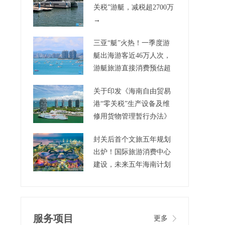
关税”游艇，减税超2700万
→
三亚“艇”火热！一季度游
艇出海游客近46万人次，
游艇旅游直接消费预估超
3.5亿元
关于印发《海南自由贸易
港“零关税”生产设备及维
修用货物管理暂行办法》
的通知
封关后首个文旅五年规划
出炉！国际旅游消费中心
建设，未来五年海南计划
这样干→
服务项目
更多