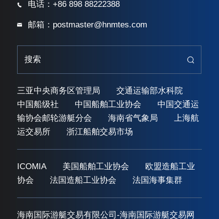
电话：+86 898 88222388
邮箱：postmaster@hnmtes.com
三亚中央商务区管理局
交通运输部水科院
中国船级社
中国船舶工业协会
中国交通运
输协会邮轮游艇分会
海南省气象局
上海航
运交易所
浙江船舶交易市场
ICOMIA
美国船舶工业协会
欧盟造船工业
协会
法国造船工业协会
法国海事集群
海南国际游艇交易有限公司-海南国际游艇交易网