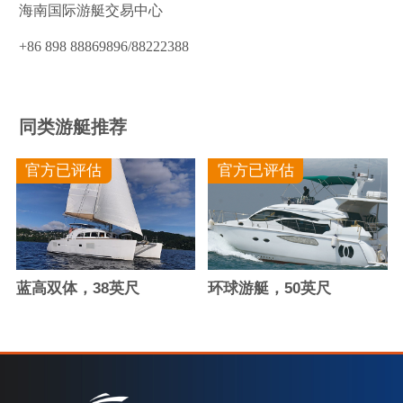
海南国际游艇交易中心
+86 898 88869896/88222388
同类游艇推荐
官方已评估
官方已评估
蓝高双体，38英尺
环球游艇，50英尺
官方已评估
官方已评估