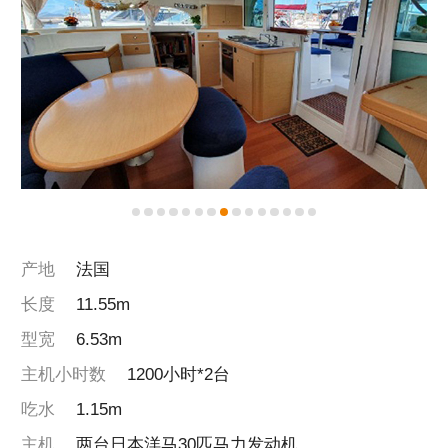
产地
法国
长度
11.55m
型宽
6.53m
主机小时数
1200小时*2台
吃水
1.15m
主机
两台日本洋马30匹马力发动机