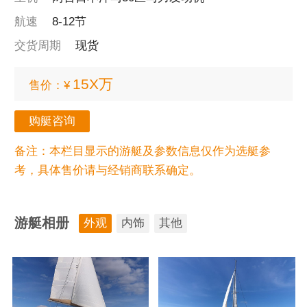
航速
8-12节
交货周期
现货
15X万
售价：¥
购艇咨询
备注：本栏目显示的游艇及参数信息仅作为选艇参
考，具体售价请与经销商联系确定。
游艇相册
外观
内饰
其他