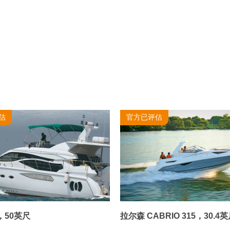
官方已评估
官方已评估
拉尔森 CABRIO 315，30.4英尺
4100T-TOP，41英尺