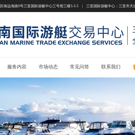
南边海路9号三亚国际游艇中心三号馆三楼3-3-5 | 三亚国际游艇中心：三亚市天涯区南边海路
服务内容
市场动态
常见问答
联系我们