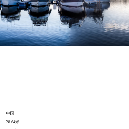
中国
28.64米