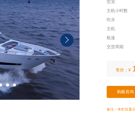
型宽
主机小时数
吃水
主机
航速
交货周期
售价：¥
购艇咨询
备注：本栏目显