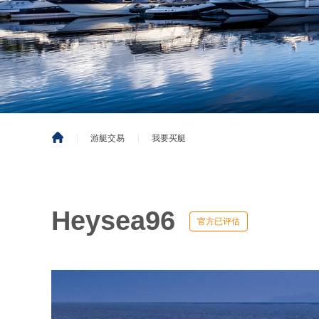
|
游艇交易
|
我要买艇
Heysea96
官方已评估