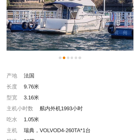
产地
法国
长度
9.76米
型宽
3.16米
主机小时数
舷内外机1993小时
吃水
1.05米
主机
瑞典，VOLVOD4-260TA*1台