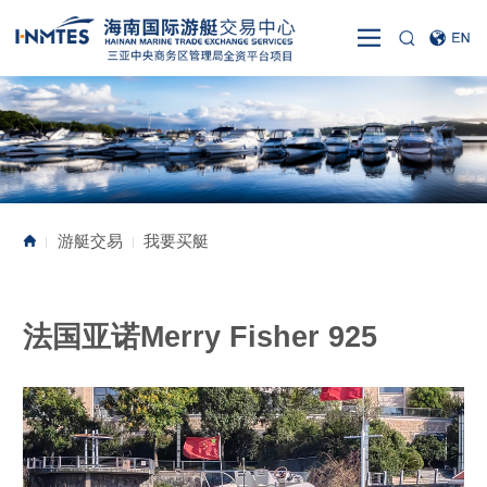
游艇交易
我要买艇
|
|
法国亚诺Merry Fisher 925