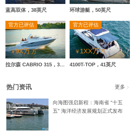
蓝高双体，38英尺
环球游艇，50英尺
官方已评估
官方已评估
9X万
1XX万
¥
万
¥
万
拉尔森 CABRIO 315，30.4英尺
4100T-TOP，41英尺
热门资讯
更多
向海图强启新程：海南省 “十五
五” 海洋经济发展规划正式发布