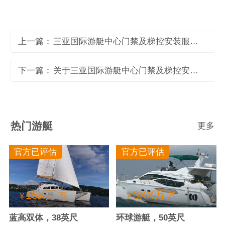
上一篇：
三亚国际游艇中心门禁及梯控安装服务项目中标公告
下一篇：
关于三亚国际游艇中心门禁及梯控安装服务项目的说明
热门游艇
更多
官方已评估
官方已评估
15X万
3XX万
¥
万
¥
万
蓝高双体，38英尺
环球游艇，50英尺