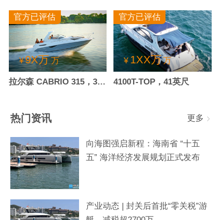
官方已评估
官方已评估
9X万
1XX万
¥
万
¥
万
拉尔森 CABRIO 315，30.4英尺
4100T-TOP，41英尺
热门资讯
更多
向海图强启新程：海南省 “十五
五” 海洋经济发展规划正式发布
产业动态 | 封关后首批“零关税”游
艇，减税超2700万→