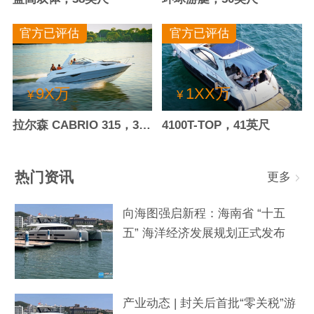
官方已评估
官方已评估
9X万
1XX万
¥
¥
拉尔森 CABRIO 315，30.4英尺
4100T-TOP，41英尺
热门资讯
更多
向海图强启新程：海南省 “十五
五” 海洋经济发展规划正式发布
产业动态 | 封关后首批“零关税”游