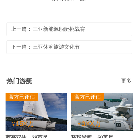
上一篇：
三亚新能源船艇挑战赛
下一篇：
三亚休渔旅游文化节
热门游艇
更多
官方已评估
官方已评估
15X万
3XX万
¥
¥
蓝高双体，38英尺
环球游艇，50英尺