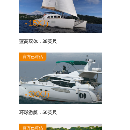
15X万
¥
蓝高双体，38英尺
官方已评估
3XX万
¥
环球游艇，50英尺
官方已评估