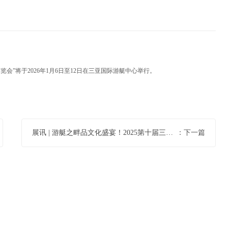
会”将于2026年1月6日至12日在三亚国际游艇中心举行。
展讯 | 游艇之畔品文化盛宴！2025第十届三亚国际文博会12.26启幕，亮点速看→
：下一篇