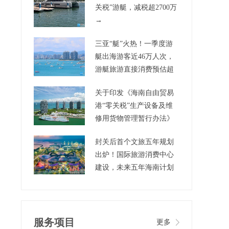
关税”游艇，减税超2700万
→
三亚“艇”火热！一季度游
艇出海游客近46万人次，
游艇旅游直接消费预估超
3.5亿元
关于印发《海南自由贸易
港“零关税”生产设备及维
修用货物管理暂行办法》
的通知
封关后首个文旅五年规划
出炉！国际旅游消费中心
建设，未来五年海南计划
这样干→
服务项目
更多