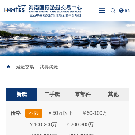
游艇交易
我要买艇
|
|
新艇
二手艇
零部件
其他
价格
不限
￥50万以下
￥50-100万
￥100-200万
￥200-300万