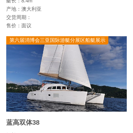
艇长：8.4m
产地：澳大利亚
交货周期：
售价：面议
第六届消博会三亚国际游艇分展区船艇展示
蓝高双体38