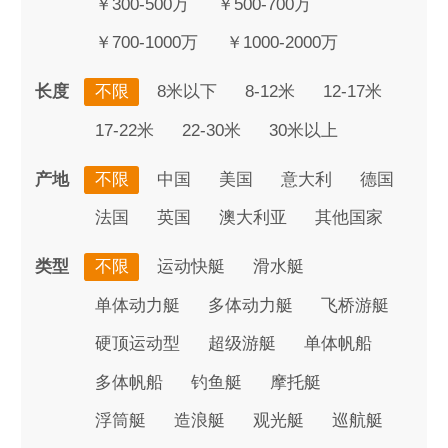
￥300-500万
￥500-700万
￥700-1000万
￥1000-2000万
长度
不限
8米以下
8-12米
12-17米
17-22米
22-30米
30米以上
产地
不限
中国
美国
意大利
德国
法国
英国
澳大利亚
其他国家
类型
不限
运动快艇
滑水艇
单体动力艇
多体动力艇
飞桥游艇
硬顶运动型
超级游艇
单体帆船
多体帆船
钓鱼艇
摩托艇
浮筒艇
造浪艇
观光艇
巡航艇