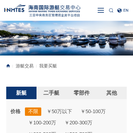
游艇交易
我要买艇
|
|
新艇
二手艇
零部件
其他
价格
不限
￥50万以下
￥50-100万
￥100-200万
￥200-300万