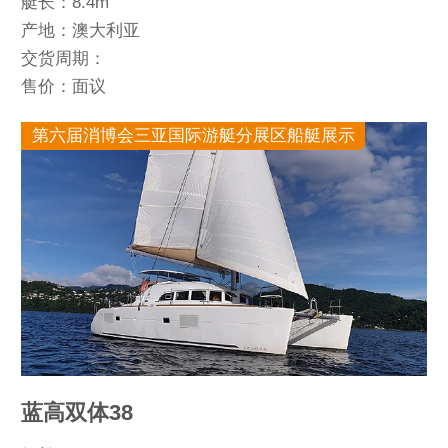
艇长：8.4m
产地：澳大利亚
交货周期：
售价：面议
第六届消博会三亚国际游艇分展区船艇展示
蓝高双体38