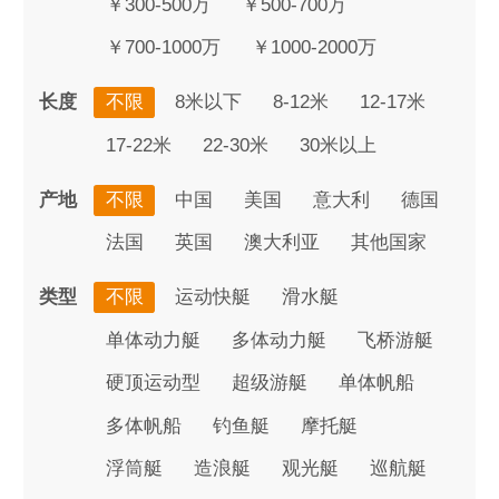
￥300-500万
￥500-700万
￥700-1000万
￥1000-2000万
长度
不限
8米以下
8-12米
12-17米
17-22米
22-30米
30米以上
产地
不限
中国
美国
意大利
德国
法国
英国
澳大利亚
其他国家
类型
不限
运动快艇
滑水艇
单体动力艇
多体动力艇
飞桥游艇
硬顶运动型
超级游艇
单体帆船
多体帆船
钓鱼艇
摩托艇
浮筒艇
造浪艇
观光艇
巡航艇