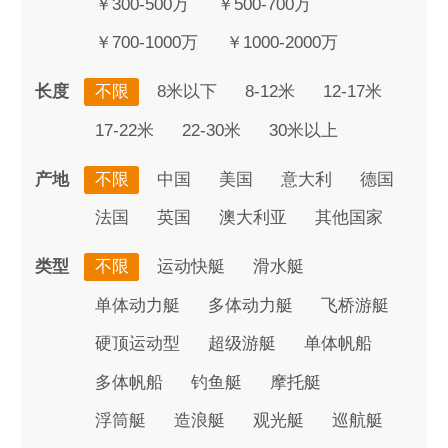
￥300-500万
￥500-700万
￥700-1000万
￥1000-2000万
长度
不限
8米以下
8-12米
12-17米
17-22米
22-30米
30米以上
产地
不限
中国
美国
意大利
德国
法国
英国
澳大利亚
其他国家
类型
不限
运动快艇
滑水艇
单体动力艇
多体动力艇
飞桥游艇
硬顶运动型
超级游艇
单体帆船
多体帆船
钓鱼艇
摩托艇
浮筒艇
造浪艇
观光艇
巡航艇