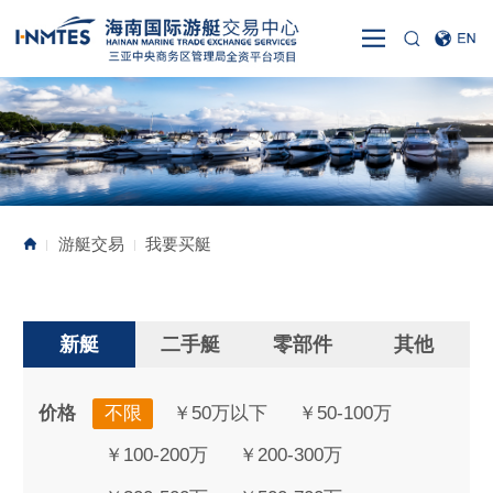
游艇交易
我要买艇
|
|
新艇
二手艇
零部件
其他
价格
不限
￥50万以下
￥50-100万
￥100-200万
￥200-300万