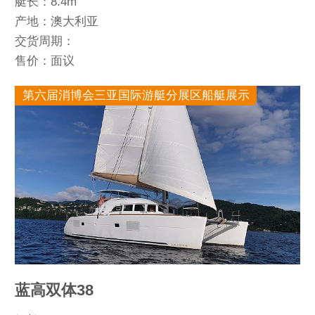
艇长：8.4m
产地：澳大利亚
交货周期：
售价：面议
第六届消博会三亚国际游艇分展区船艇展示
蓝高双体38